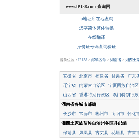
www.IP138.com 查询网
ip地址所在地查询
汉字简体繁体转换
在线翻译
身份证号码查询验证
当前位置：
IP138
>
邮编区号
>
湖南省
>
湘西土
安徽省
北京市
福建省
甘肃省
广东
辽宁省
内蒙古自治区
宁夏回族自治区
山西省
香港特别行政区
澳门特别行政
湖南省各城市邮编
长沙市
常德市
郴州市
衡阳市
怀化
湘西土家族苗族自治州各区县邮编
保靖县
凤凰县
古丈县
花垣县
吉首