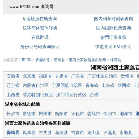
www.IP138.com 查询网
ip地址所在地查询
国内列车时刻表查询
汉字简体繁体转换
国内国际机票查询
在线翻译
货币汇率兑换
身份证号码查询验证
快递查询
EMS查询
当前位置：
IP138
>
邮编区号
>
湖南省
>
湘西土家族苗族自治州
>
保靖县
湖南省湘西土家族
安徽省
北京市
福建省
甘肃省
广东省
广西壮族自治区
贵州省
辽宁省
内蒙古自治区
宁夏回族自治区
青海省
山东省
陕西省
上
山西省
香港特别行政区
澳门特别行政区
台湾
湖南省各城市邮编
长沙市
常德市
郴州市
衡阳市
怀化市
娄底市
邵阳市
湘潭市
湘西土家族苗族自治州各区县邮编
保靖县
凤凰县
古丈县
花垣县
吉首市
龙山县
泸溪县
永顺县