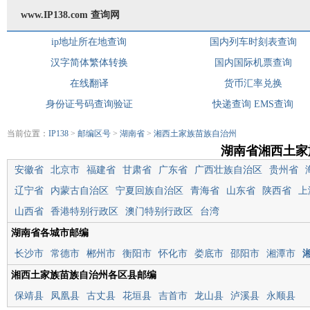
www.IP138.com 查询网
ip地址所在地查询
国内列车时刻表查询
汉字简体繁体转换
国内国际机票查询
在线翻译
货币汇率兑换
身份证号码查询验证
快递查询
EMS查询
当前位置：
IP138
>
邮编区号
>
湖南省
>
湘西土家族苗族自治州
湖南省湘西土家
安徽省
北京市
福建省
甘肃省
广东省
广西壮族自治区
贵州省
辽宁省
内蒙古自治区
宁夏回族自治区
青海省
山东省
陕西省
上
山西省
香港特别行政区
澳门特别行政区
台湾
湖南省各城市邮编
长沙市
常德市
郴州市
衡阳市
怀化市
娄底市
邵阳市
湘潭市
湘西土家族苗族自治州各区县邮编
保靖县
凤凰县
古丈县
花垣县
吉首市
龙山县
泸溪县
永顺县