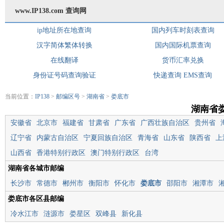
www.IP138.com 查询网
ip地址所在地查询
国内列车时刻表查询
汉字简体繁体转换
国内国际机票查询
在线翻译
货币汇率兑换
身份证号码查询验证
快递查询
EMS查询
当前位置：
IP138
>
邮编区号
>
湖南省
>
娄底市
湖南省
安徽省
北京市
福建省
甘肃省
广东省
广西壮族自治区
贵州省
辽宁省
内蒙古自治区
宁夏回族自治区
青海省
山东省
陕西省
上
山西省
香港特别行政区
澳门特别行政区
台湾
湖南省各城市邮编
长沙市
常德市
郴州市
衡阳市
怀化市
娄底市
邵阳市
湘潭市
娄底市各区县邮编
冷水江市
涟源市
娄星区
双峰县
新化县