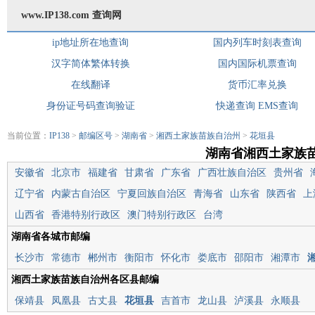
www.IP138.com 查询网
ip地址所在地查询
国内列车时刻表查询
汉字简体繁体转换
国内国际机票查询
在线翻译
货币汇率兑换
身份证号码查询验证
快递查询
EMS查询
当前位置：
IP138
>
邮编区号
>
湖南省
>
湘西土家族苗族自治州
>
花垣县
湖南省湘西土家族
安徽省
北京市
福建省
甘肃省
广东省
广西壮族自治区
贵州省
辽宁省
内蒙古自治区
宁夏回族自治区
青海省
山东省
陕西省
上
山西省
香港特别行政区
澳门特别行政区
台湾
湖南省各城市邮编
长沙市
常德市
郴州市
衡阳市
怀化市
娄底市
邵阳市
湘潭市
湘西土家族苗族自治州各区县邮编
保靖县
凤凰县
古丈县
花垣县
吉首市
龙山县
泸溪县
永顺县