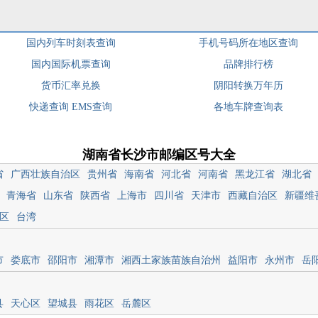
国内列车时刻表查询
手机号码所在地区查询
国内国际机票查询
品牌排行榜
货币汇率兑换
阴阳转换万年历
快递查询
EMS查询
各地车牌查询表
湖南省长沙市邮编区号大全
省
广西壮族自治区
贵州省
海南省
河北省
河南省
黑龙江省
湖北省
青海省
山东省
陕西省
上海市
四川省
天津市
西藏自治区
新疆维
区
台湾
市
娄底市
邵阳市
湘潭市
湘西土家族苗族自治州
益阳市
永州市
岳
县
天心区
望城县
雨花区
岳麓区