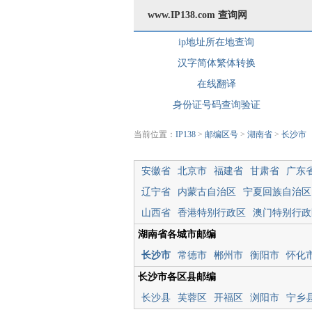
www.IP138.com 查询网
ip地址所在地查询
汉字简体繁体转换
在线翻译
身份证号码查询验证
当前位置：
IP138
>
邮编区号
>
湖南省
>
长沙市
安徽省
北京市
福建省
甘肃省
广东
辽宁省
内蒙古自治区
宁夏回族自治区
山西省
香港特别行政区
澳门特别行政
湖南省各城市邮编
长沙市
常德市
郴州市
衡阳市
怀化
长沙市各区县邮编
长沙县
芙蓉区
开福区
浏阳市
宁乡