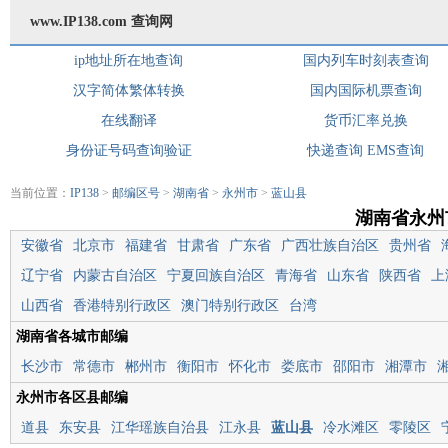
www.IP138.com 查询网
ip地址所在地查询
国内列车时刻表查询
汉字简体繁体转换
国内国际机票查询
在线翻译
货币汇率兑换
身份证号码查询验证
快递查询
EMS查询
当前位置：
IP138
>
邮编区号
>
湖南省
>
永州市
>
蓝山县
湖南省永州
安徽省
北京市
福建省
甘肃省
广东省
广西壮族自治区
贵州省
辽宁省
内蒙古自治区
宁夏回族自治区
青海省
山东省
陕西省
上
山西省
香港特别行政区
澳门特别行政区
台湾
湖南省各城市邮编
长沙市
常德市
郴州市
衡阳市
怀化市
娄底市
邵阳市
湘潭市
永州市各区县邮编
道县
东安县
江华瑶族自治县
江永县
蓝山县
冷水滩区
零陵区