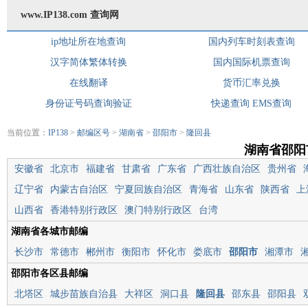
www.IP138.com 查询网
ip地址所在地查询
国内列车时刻表查询
汉字简体繁体转换
国内国际机票查询
在线翻译
货币汇率兑换
身份证号码查询验证
快递查询
EMS查询
当前位置：
IP138
>
邮编区号
>
湖南省
>
邵阳市
>
隆回县
湖南省邵阳
安徽省
北京市
福建省
甘肃省
广东省
广西壮族自治区
贵州省
辽宁省
内蒙古自治区
宁夏回族自治区
青海省
山东省
陕西省
上
山西省
香港特别行政区
澳门特别行政区
台湾
湖南省各城市邮编
长沙市
常德市
郴州市
衡阳市
怀化市
娄底市
邵阳市
湘潭市
邵阳市各区县邮编
北塔区
城步苗族自治县
大祥区
洞口县
隆回县
邵东县
邵阳县