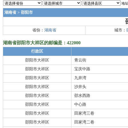
地址
湖南省
>
邵阳市
省份：
湖南省
城市：
湖南省邵阳市大祥区的邮编是：422000
行政区
邵阳市大祥区
青云街
邵阳市大祥区
宝庆中路
邵阳市大祥区
九井湾
邵阳市大祥区
沙井头
邵阳市大祥区
邵水西路
邵阳市大祥区
中心路
邵阳市大祥区
田家湾三巷
邵阳市大祥区
田家湾二巷