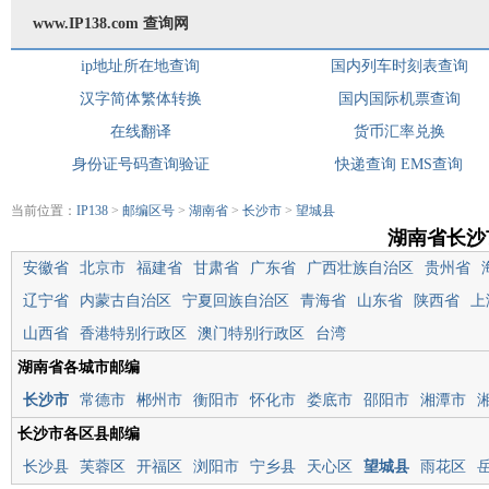
www.IP138.com 查询网
ip地址所在地查询
国内列车时刻表查询
汉字简体繁体转换
国内国际机票查询
在线翻译
货币汇率兑换
身份证号码查询验证
快递查询
EMS查询
当前位置：
IP138
>
邮编区号
>
湖南省
>
长沙市
>
望城县
湖南省长沙
安徽省
北京市
福建省
甘肃省
广东省
广西壮族自治区
贵州省
辽宁省
内蒙古自治区
宁夏回族自治区
青海省
山东省
陕西省
上
山西省
香港特别行政区
澳门特别行政区
台湾
湖南省各城市邮编
长沙市
常德市
郴州市
衡阳市
怀化市
娄底市
邵阳市
湘潭市
长沙市各区县邮编
长沙县
芙蓉区
开福区
浏阳市
宁乡县
天心区
望城县
雨花区