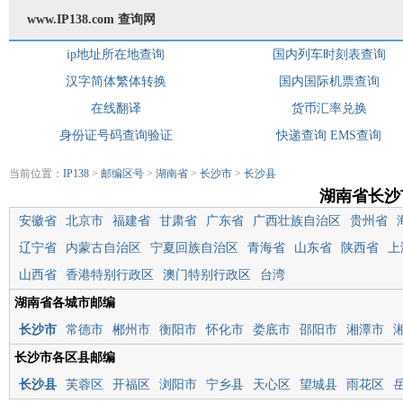
www.IP138.com 查询网
ip地址所在地查询
国内列车时刻表查询
汉字简体繁体转换
国内国际机票查询
在线翻译
货币汇率兑换
身份证号码查询验证
快递查询
EMS查询
当前位置：
IP138
>
邮编区号
>
湖南省
>
长沙市
>
长沙县
湖南省长沙
安徽省
北京市
福建省
甘肃省
广东省
广西壮族自治区
贵州省
辽宁省
内蒙古自治区
宁夏回族自治区
青海省
山东省
陕西省
上
山西省
香港特别行政区
澳门特别行政区
台湾
湖南省各城市邮编
长沙市
常德市
郴州市
衡阳市
怀化市
娄底市
邵阳市
湘潭市
长沙市各区县邮编
长沙县
芙蓉区
开福区
浏阳市
宁乡县
天心区
望城县
雨花区