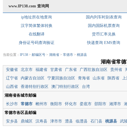
www.IP138.com 查询网
ip地址所在地查询
国内列车时刻表查询
汉字简体繁体转换
国内国际机票查询
在线翻译
货币汇率兑换
身份证号码查询验证
快递查询
EMS查询
当前位置：
IP138
>
邮编区号
>
湖南省
>
常德市
>
桃源县
湖南省常德
安徽省
北京市
福建省
甘肃省
广东省
广西壮族自治区
贵州省
辽宁省
内蒙古自治区
宁夏回族自治区
青海省
山东省
陕西省
上
山西省
香港特别行政区
澳门特别行政区
台湾
湖南省各城市邮编
长沙市
常德市
郴州市
衡阳市
怀化市
娄底市
邵阳市
湘潭市
常德市各区县邮编
安乡县
鼎城区
汉寿县
津市市
澧县
临澧县
石门县
桃源县
武