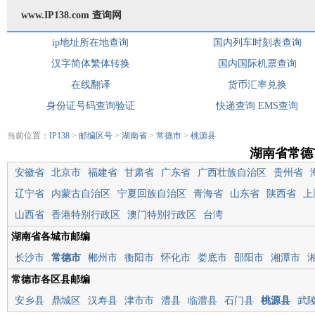
www.IP138.com 查询网
ip地址所在地查询
国内列车时刻表查询
汉字简体繁体转换
国内国际机票查询
在线翻译
货币汇率兑换
身份证号码查询验证
快递查询
EMS查询
当前位置：
IP138
>
邮编区号
>
湖南省
>
常德市
>
桃源县
湖南省常德
安徽省
北京市
福建省
甘肃省
广东省
广西壮族自治区
贵州省
辽宁省
内蒙古自治区
宁夏回族自治区
青海省
山东省
陕西省
上
山西省
香港特别行政区
澳门特别行政区
台湾
湖南省各城市邮编
长沙市
常德市
郴州市
衡阳市
怀化市
娄底市
邵阳市
湘潭市
常德市各区县邮编
安乡县
鼎城区
汉寿县
津市市
澧县
临澧县
石门县
桃源县
武