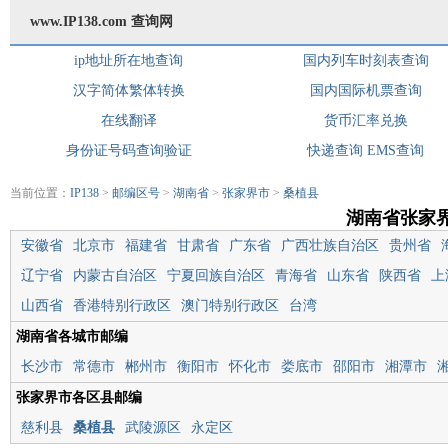
www.IP138.com 查询网
ip地址所在地查询
国内列车时刻表查询
汉字简体繁体转换
国内国际机票查询
在线翻译
货币汇率兑换
身份证号码查询验证
快递查询
EMS查询
当前位置：
IP138
>
邮编区号
>
湖南省
>
张家界市
>
桑植县
湖南省张家
安徽省
北京市
福建省
甘肃省
广东省
广西壮族自治区
贵州省
辽宁省
内蒙古自治区
宁夏回族自治区
青海省
山东省
陕西省
上
山西省
香港特别行政区
澳门特别行政区
台湾
湖南省各城市邮编
长沙市
常德市
郴州市
衡阳市
怀化市
娄底市
邵阳市
湘潭市
张家界市各区县邮编
慈利县
桑植县
武陵源区
永定区