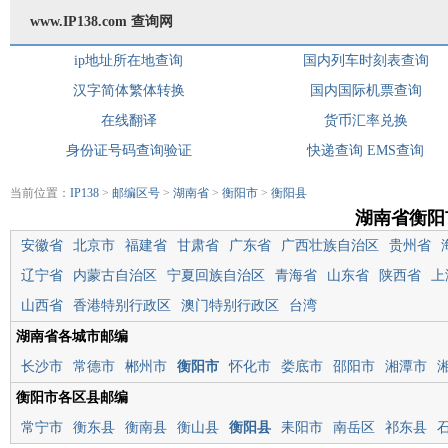
www.IP138.com 查询网
ip地址所在地查询
国内列车时刻表查询
汉字简体繁体转换
国内国际机票查询
在线翻译
货币汇率兑换
身份证号码查询验证
快递查询
EMS查询
当前位置：
IP138
>
邮编区号
>
湖南省
>
衡阳市
>
衡阳县
湖南省衡阳
安徽省
北京市
福建省
甘肃省
广东省
广西壮族自治区
贵州省
辽宁省
内蒙古自治区
宁夏回族自治区
青海省
山东省
陕西省
上
山西省
香港特别行政区
澳门特别行政区
台湾
湖南省各城市邮编
长沙市
常德市
郴州市
衡阳市
怀化市
娄底市
邵阳市
湘潭市
衡阳市各区县邮编
常宁市
衡东县
衡南县
衡山县
衡阳县
耒阳市
南岳区
祁东县