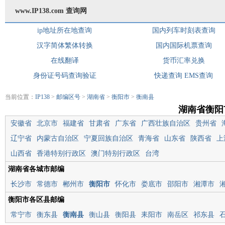
www.IP138.com 查询网
ip地址所在地查询
国内列车时刻表查询
汉字简体繁体转换
国内国际机票查询
在线翻译
货币汇率兑换
身份证号码查询验证
快递查询
EMS查询
当前位置：
IP138
>
邮编区号
>
湖南省
>
衡阳市
>
衡南县
湖南省衡阳
安徽省
北京市
福建省
甘肃省
广东省
广西壮族自治区
贵州省
辽宁省
内蒙古自治区
宁夏回族自治区
青海省
山东省
陕西省
上
山西省
香港特别行政区
澳门特别行政区
台湾
湖南省各城市邮编
长沙市
常德市
郴州市
衡阳市
怀化市
娄底市
邵阳市
湘潭市
衡阳市各区县邮编
常宁市
衡东县
衡南县
衡山县
衡阳县
耒阳市
南岳区
祁东县