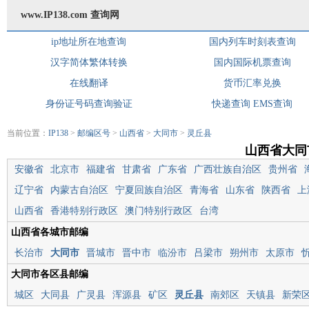
www.IP138.com 查询网
ip地址所在地查询
国内列车时刻表查询
汉字简体繁体转换
国内国际机票查询
在线翻译
货币汇率兑换
身份证号码查询验证
快递查询
EMS查询
当前位置：
IP138
>
邮编区号
>
山西省
>
大同市
>
灵丘县
山西省大同
安徽省
北京市
福建省
甘肃省
广东省
广西壮族自治区
贵州省
辽宁省
内蒙古自治区
宁夏回族自治区
青海省
山东省
陕西省
上
山西省
香港特别行政区
澳门特别行政区
台湾
山西省各城市邮编
长治市
大同市
晋城市
晋中市
临汾市
吕梁市
朔州市
太原市
大同市各区县邮编
城区
大同县
广灵县
浑源县
矿区
灵丘县
南郊区
天镇县
新荣