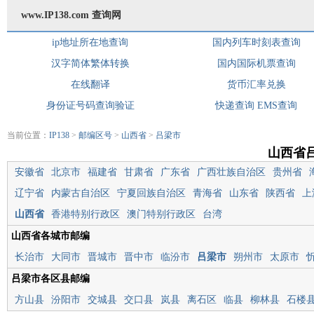
www.IP138.com 查询网
ip地址所在地查询
国内列车时刻表查询
汉字简体繁体转换
国内国际机票查询
在线翻译
货币汇率兑换
身份证号码查询验证
快递查询
EMS查询
当前位置：
IP138
>
邮编区号
>
山西省
>
吕梁市
山西省
安徽省
北京市
福建省
甘肃省
广东省
广西壮族自治区
贵州省
辽宁省
内蒙古自治区
宁夏回族自治区
青海省
山东省
陕西省
上
山西省
香港特别行政区
澳门特别行政区
台湾
山西省各城市邮编
长治市
大同市
晋城市
晋中市
临汾市
吕梁市
朔州市
太原市
吕梁市各区县邮编
方山县
汾阳市
交城县
交口县
岚县
离石区
临县
柳林县
石楼