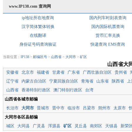
www.IP138.com 查询网
ip地址所在地查询
国内列车时刻表查询
汉字简体繁体转换
国内国际机票查询
在线翻译
货币汇率兑换
身份证号码查询验证
快递查询
EMS查询
当前位置：
IP138
>
邮编区号
>
山西省
>
大同市
>
矿区
山西省大
安徽省
北京市
福建省
甘肃省
广东省
广西壮族自治区
贵州省
辽宁省
内蒙古自治区
宁夏回族自治区
青海省
山东省
陕西省
上
山西省
香港特别行政区
澳门特别行政区
台湾
山西省各城市邮编
长治市
大同市
晋城市
晋中市
临汾市
吕梁市
朔州市
太原市
大同市各区县邮编
城区
大同县
广灵县
浑源县
矿区
灵丘县
南郊区
天镇县
新荣