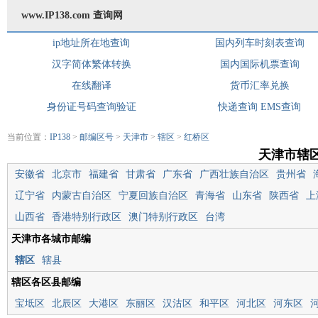
www.IP138.com 查询网
ip地址所在地查询
国内列车时刻表查询
汉字简体繁体转换
国内国际机票查询
在线翻译
货币汇率兑换
身份证号码查询验证
快递查询
EMS查询
当前位置：
IP138
>
邮编区号
>
天津市
>
辖区
>
红桥区
天津市辖
安徽省
北京市
福建省
甘肃省
广东省
广西壮族自治区
贵州省
辽宁省
内蒙古自治区
宁夏回族自治区
青海省
山东省
陕西省
上
山西省
香港特别行政区
澳门特别行政区
台湾
天津市各城市邮编
辖区
辖县
辖区各区县邮编
宝坻区
北辰区
大港区
东丽区
汉沽区
和平区
河北区
河东区