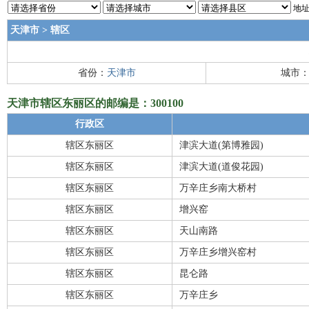
地址
天津市
>
辖区
省份：
天津市
城市
天津市辖区东丽区的邮编是：300100
行政区
辖区东丽区
津滨大道(第博雅园)
辖区东丽区
津滨大道(道俊花园)
辖区东丽区
万辛庄乡南大桥村
辖区东丽区
增兴窑
辖区东丽区
天山南路
辖区东丽区
万辛庄乡增兴窑村
辖区东丽区
昆仑路
辖区东丽区
万辛庄乡