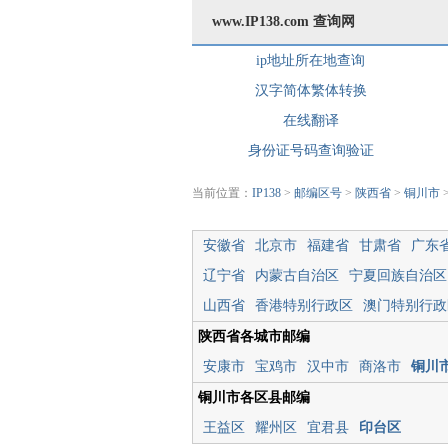
www.IP138.com 查询网
ip地址所在地查询
汉字简体繁体转换
在线翻译
身份证号码查询验证
当前位置：
IP138
>
邮编区号
>
陕西省
>
铜川市
安徽省
北京市
福建省
甘肃省
广东
辽宁省
内蒙古自治区
宁夏回族自治区
山西省
香港特别行政区
澳门特别行政
陕西省各城市邮编
安康市
宝鸡市
汉中市
商洛市
铜川
铜川市各区县邮编
王益区
耀州区
宜君县
印台区