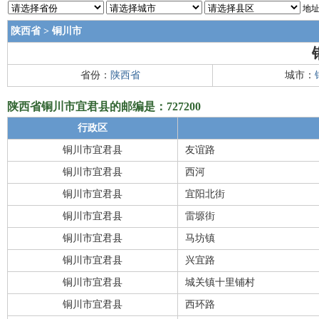
地址
陕西省
>
铜川市
省份：
陕西省
城市：
陕西省铜川市宜君县的邮编是：727200
行政区
铜川市宜君县
友谊路
铜川市宜君县
西河
铜川市宜君县
宜阳北街
铜川市宜君县
雷塬街
铜川市宜君县
马坊镇
铜川市宜君县
兴宜路
铜川市宜君县
城关镇十里铺村
铜川市宜君县
西环路