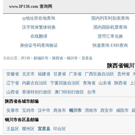
www.IP138.com 查询网
ip地址所在地查询
国内列车时刻表查询
汉字简体繁体转换
国内国际机票查询
在线翻译
货币汇率兑换
身份证号码查询验证
快递查询
EMS查询
当前位置：
IP138
>
邮编区号
>
陕西省
>
铜川市
>
宜君县
陕西省铜川
安徽省
北京市
福建省
甘肃省
广东省
广西壮族自治区
贵州省
辽宁省
内蒙古自治区
宁夏回族自治区
青海省
山东省
陕西省
上
山西省
香港特别行政区
澳门特别行政区
台湾
陕西省各城市邮编
安康市
宝鸡市
汉中市
商洛市
铜川市
渭南市
西安市
咸阳市
铜川市各区县邮编
王益区
耀州区
宜君县
印台区