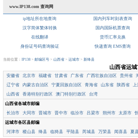
www.IP138.com 查询网
ip地址所在地查询
国内列车时刻表查询
汉字简体繁体转换
国内国际机票查询
在线翻译
货币汇率兑换
身份证号码查询验证
快递查询
EMS查询
当前位置：
IP138
>
邮编区号
>
山西省
>
运城市
>
新绛县
山西省运城
安徽省
北京市
福建省
甘肃省
广东省
广西壮族自治区
贵州省
辽宁省
内蒙古自治区
宁夏回族自治区
青海省
山东省
陕西省
上
山西省
香港特别行政区
澳门特别行政区
台湾
山西省各城市邮编
长治市
大同市
晋城市
晋中市
临汾市
吕梁市
朔州市
太原市
运城市各区县邮编
河津市
稷山县
绛县
临猗县
平陆县
芮城县
万荣县
闻喜县
夏