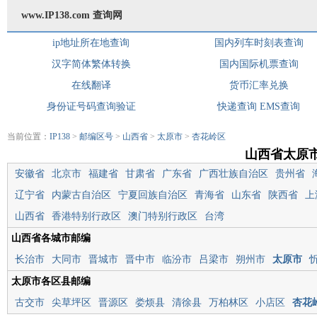
www.IP138.com 查询网
ip地址所在地查询
国内列车时刻表查询
汉字简体繁体转换
国内国际机票查询
在线翻译
货币汇率兑换
身份证号码查询验证
快递查询
EMS查询
当前位置：
IP138
>
邮编区号
>
山西省
>
太原市
>
杏花岭区
山西省太原
安徽省
北京市
福建省
甘肃省
广东省
广西壮族自治区
贵州省
辽宁省
内蒙古自治区
宁夏回族自治区
青海省
山东省
陕西省
上
山西省
香港特别行政区
澳门特别行政区
台湾
山西省各城市邮编
长治市
大同市
晋城市
晋中市
临汾市
吕梁市
朔州市
太原市
太原市各区县邮编
古交市
尖草坪区
晋源区
娄烦县
清徐县
万柏林区
小店区
杏花