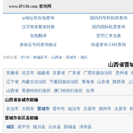
www.IP138.com 查询网
ip地址所在地查询
国内列车时刻表查询
汉字简体繁体转换
国内国际机票查询
在线翻译
货币汇率兑换
身份证号码查询验证
快递查询
EMS查询
当前位置：
IP138
>
邮编区号
>
山西省
>
晋城市
>
城区
山西省晋
安徽省
北京市
福建省
甘肃省
广东省
广西壮族自治区
贵州省
辽宁省
内蒙古自治区
宁夏回族自治区
青海省
山东省
陕西省
上
山西省
香港特别行政区
澳门特别行政区
台湾
山西省各城市邮编
长治市
大同市
晋城市
晋中市
临汾市
吕梁市
朔州市
太原市
晋城市各区县邮编
城区
高平市
陵川县
沁水县
阳城县
泽州县