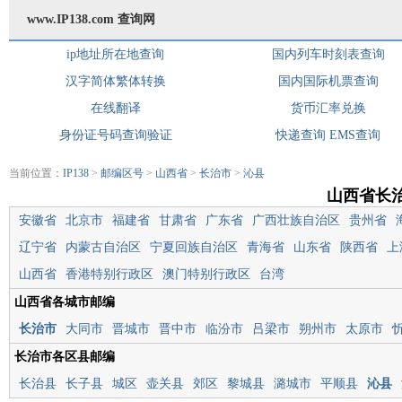
www.IP138.com 查询网
ip地址所在地查询
国内列车时刻表查询
汉字简体繁体转换
国内国际机票查询
在线翻译
货币汇率兑换
身份证号码查询验证
快递查询
EMS查询
当前位置：
IP138
>
邮编区号
>
山西省
>
长治市
>
沁县
山西省长
安徽省
北京市
福建省
甘肃省
广东省
广西壮族自治区
贵州省
辽宁省
内蒙古自治区
宁夏回族自治区
青海省
山东省
陕西省
上
山西省
香港特别行政区
澳门特别行政区
台湾
山西省各城市邮编
长治市
大同市
晋城市
晋中市
临汾市
吕梁市
朔州市
太原市
长治市各区县邮编
长治县
长子县
城区
壶关县
郊区
黎城县
潞城市
平顺县
沁县