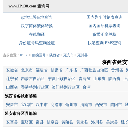
www.IP138.com 查询网
ip地址所在地查询
国内列车时刻表查询
汉字简体繁体转换
国内国际机票查询
在线翻译
货币汇率兑换
身份证号码查询验证
快递查询
EMS查询
当前位置：
IP138
>
邮编区号
>
陕西省
>
延安市
>
延川县
陕西省延安
安徽省
北京市
福建省
甘肃省
广东省
广西壮族自治区
贵州省
辽宁省
内蒙古自治区
宁夏回族自治区
青海省
山东省
陕西省
上
山西省
香港特别行政区
澳门特别行政区
台湾
陕西省各城市邮编
安康市
宝鸡市
汉中市
商洛市
铜川市
渭南市
西安市
咸阳市
延安市各区县邮编
安塞县
宝塔区
富县
甘泉县
黄陵县
黄龙县
洛川县
吴旗县
延