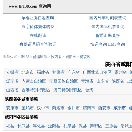
www.IP138.com 查询网
ip地址所在地查询
国内列车时刻表查询
汉字简体繁体转换
国内国际机票查询
在线翻译
货币汇率兑换
身份证号码查询验证
快递查询
EMS查询
当前位置：
IP138
>
邮编区号
>
陕西省
>
咸阳市
>
杨凌区
陕西省咸阳
安徽省
北京市
福建省
甘肃省
广东省
广西壮族自治区
贵州省
辽宁省
内蒙古自治区
宁夏回族自治区
青海省
山东省
陕西省
上
山西省
香港特别行政区
澳门特别行政区
台湾
陕西省各城市邮编
安康市
宝鸡市
汉中市
商洛市
铜川市
渭南市
西安市
咸阳市
咸阳市各区县邮编
彬县
长武县
淳化县
泾阳县
礼泉县
乾县
秦都区
三原县
渭城