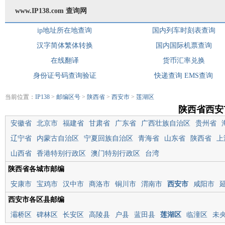
www.IP138.com 查询网
ip地址所在地查询
国内列车时刻表查询
汉字简体繁体转换
国内国际机票查询
在线翻译
货币汇率兑换
身份证号码查询验证
快递查询
EMS查询
当前位置：
IP138
>
邮编区号
>
陕西省
>
西安市
>
莲湖区
陕西省西安
安徽省
北京市
福建省
甘肃省
广东省
广西壮族自治区
贵州省
辽宁省
内蒙古自治区
宁夏回族自治区
青海省
山东省
陕西省
上
山西省
香港特别行政区
澳门特别行政区
台湾
陕西省各城市邮编
安康市
宝鸡市
汉中市
商洛市
铜川市
渭南市
西安市
咸阳市
西安市各区县邮编
灞桥区
碑林区
长安区
高陵县
户县
蓝田县
莲湖区
临潼区
未