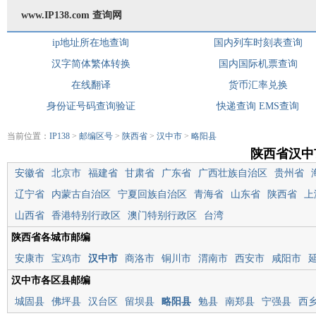
www.IP138.com 查询网
ip地址所在地查询
国内列车时刻表查询
汉字简体繁体转换
国内国际机票查询
在线翻译
货币汇率兑换
身份证号码查询验证
快递查询
EMS查询
当前位置：
IP138
>
邮编区号
>
陕西省
>
汉中市
>
略阳县
陕西省汉中
安徽省
北京市
福建省
甘肃省
广东省
广西壮族自治区
贵州省
辽宁省
内蒙古自治区
宁夏回族自治区
青海省
山东省
陕西省
上
山西省
香港特别行政区
澳门特别行政区
台湾
陕西省各城市邮编
安康市
宝鸡市
汉中市
商洛市
铜川市
渭南市
西安市
咸阳市
汉中市各区县邮编
城固县
佛坪县
汉台区
留坝县
略阳县
勉县
南郑县
宁强县
西