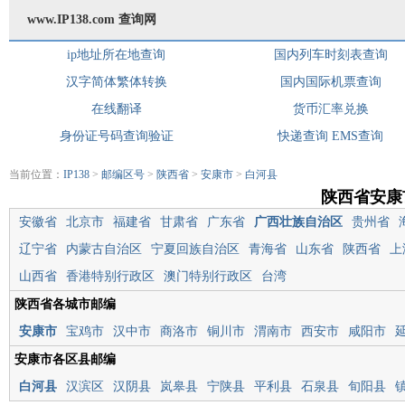
www.IP138.com 查询网
ip地址所在地查询
国内列车时刻表查询
汉字简体繁体转换
国内国际机票查询
在线翻译
货币汇率兑换
身份证号码查询验证
快递查询
EMS查询
当前位置：
IP138
>
邮编区号
>
陕西省
>
安康市
>
白河县
陕西省安康
安徽省
北京市
福建省
甘肃省
广东省
广西壮族自治区
贵州省
辽宁省
内蒙古自治区
宁夏回族自治区
青海省
山东省
陕西省
上
山西省
香港特别行政区
澳门特别行政区
台湾
陕西省各城市邮编
安康市
宝鸡市
汉中市
商洛市
铜川市
渭南市
西安市
咸阳市
安康市各区县邮编
白河县
汉滨区
汉阴县
岚皋县
宁陕县
平利县
石泉县
旬阳县